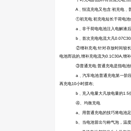
A﹑恒流充电又包含:初充电﹑普
①初充电:初充电短长干荷电池使
a﹑非干荷电电池注入电解液后，稳
b﹑首次充电电流大凡0.07C30
②增补充电:针对存放时间较长,
电池而说的,增补充电流为0.1C30A,
③普通充电:普通充电是指电池
a﹑汽车电池普通充电第一阶段接纳0
再充电10小时摆布;
b﹑充入电量大凡放电量的1.5倍以上
④、均衡充电
a、用普通充电的技巧将电池足量，
b、当电池冒出匀称气泡，温度上