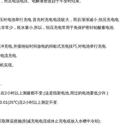
，而且电流电压、电解液密度趋于不变时结束。
电池举行充电.首先时充电电流较大，而后渐渐减小,恒压充电电
体发生非常少，耗水量小,所以，恒压充电常用于免保护密封铅酸蓄电池.
充电,并接纳短时间放电的间歇式充电技巧,对电池举行充电.
电流充电.
机实现。
.
且在2小时以上测建都不变;(这是指新电池,用过的电池要低少许.)
.01(25℃)且2小时以上测定不变.
取降温措施(削减充电电流或休止充电或放入水槽中冷却);