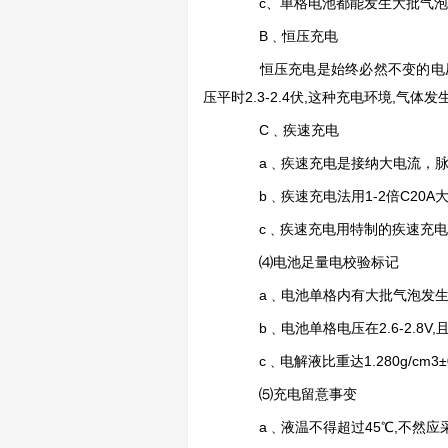
c、单格电池都能发生大批气泡
B﹑恒压充电
恒压充电是始终必然不变的电压对
压平时2.3-2.4伏,这种充电环境,气
C﹑疾速充电
a﹑疾速充电是接纳大电流，脉冲
b﹑疾速充电法用1-2倍C20A大
c﹑疾速充电用特制的疾速充电
⑷电池足量电校验标记
a﹑电池单格内有大批气泡发生
b﹑电池单格电压在2.6-2.8V,
c﹑电解液比重达1.280g/cm3±0
⑸充电留意事变
a﹑液温不得超过45℃,不然应采