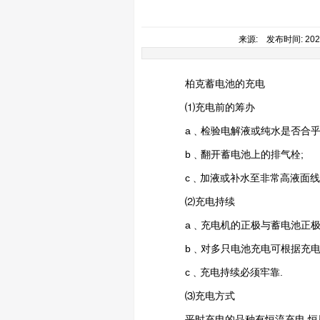
来源: 发布时间: 2020
柏克蓄电池的充电
⑴充电前的筹办
a﹑检验电解液或纯水是否合乎
b﹑翻开蓄电池上的排气栓;
c﹑加液或补水至非常高液面线
⑵充电持续
a﹑充电机的正极与蓄电池正极相
b﹑对多只电池充电可根据充电
c﹑充电持续必须牢靠.
⑶充电方式
平时充电的品种有恒流充电,恒压