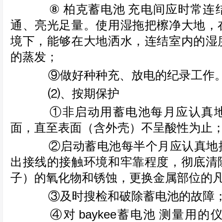
⑧
柏克蓄电池
充电间应时常连
通、亮光足量。使用湿拖把檫净大地，
境下，能够在大地洒水，连结室内的湿
的蒸发；
⑨做好种种充、放电的纪录工作
⑵、按期保护
①非启动用蓄电池每月应认真地
面，直至表面（含外壳）不呈酸性为止
②启动蓄电池每半个月应认真地搜
出接线的接触环境和牢靠程度，彻底清
子）的氧化物和锈蚀，更换金属部位的
③及时搜检和破除蓄电池的故障
④对
baykee蓄电池
测量用的