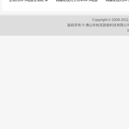
互动式UPS电源互动机 单
高频在线式大功率UPS电源
高频在线式UP
进单出
三进三出 80/100/120kVA
单出 10/15
750VA/1200VA/2kVA/3kVA/5kVA
Copyright © 2009-2011
版权所有 © 佛山市柏克新能科技有限公司